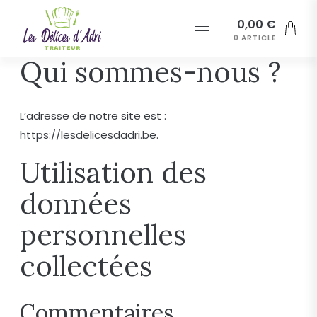
Aller
Aller
Aller
0,00
€
au
à
au
Menu
0 ARTICLE
contenu
la
contenu
Qui sommes-nous ?
navigation
L’adresse de notre site est :
https://lesdelicesdadri.be.
Utilisation des
données
personnelles
collectées
Commentaires