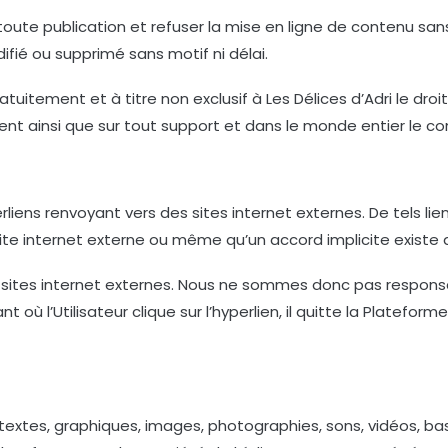
te publication et refuser la mise en ligne de contenu sans d
ifié ou supprimé sans motif ni délai.
ratuitement et à titre non exclusif à Les Délices d’Adri le dro
ent ainsi que sur tout support et dans le monde entier le co
rliens renvoyant vers des sites internet externes. De tels li
e site internet externe ou même qu’un accord implicite existe
les sites internet externes. Nous ne sommes donc pas respon
ant où l’Utilisateur clique sur l’hyperlien, il quitte la Platef
s textes, graphiques, images, photographies, sons, vidéos, b