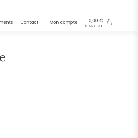
0,00
€
ments
Contact
Mon compte
0 ARTICLE
te