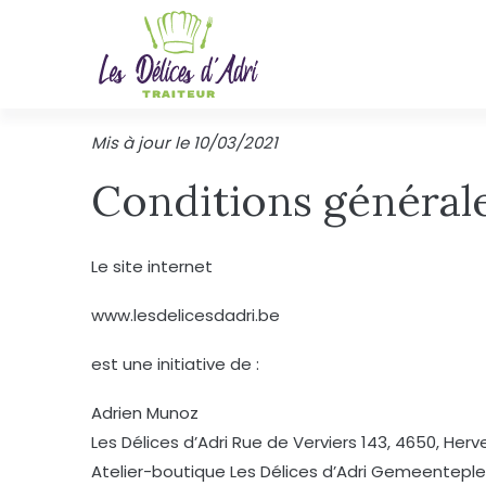
Aller
Aller
Aller
au
à
au
contenu
la
contenu
navigation
Mis à jour le 10/03/2021
Conditions générales
Le site internet
www.lesdelicesdadri.be
est une initiative de :
Adrien Munoz
Les Délices d’Adri Rue de Verviers 143, 4650, Herv
Atelier-boutique Les Délices d’Adri Gemeenteplei